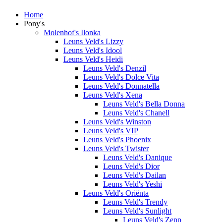
Home
Pony's
Molenhof's Ilonka
Leuns Veld's Lizzy
Leuns Veld's Idool
Leuns Veld's Heidi
Leuns Veld's Denzil
Leuns Veld's Dolce Vita
Leuns Veld's Donnatella
Leuns Veld's Xena
Leuns Veld's Bella Donna
Leuns Veld's Chanell
Leuns Veld's Winston
Leuns Veld's VIP
Leuns Veld's Phoenix
Leuns Veld's Twister
Leuns Veld's Danique
Leuns Veld's Dior
Leuns Veld's Dailan
Leuns Veld's Yeshi
Leuns Veld's Oriënta
Leuns Veld's Trendy
Leuns Veld's Sunlight
Leuns Veld's Zepp