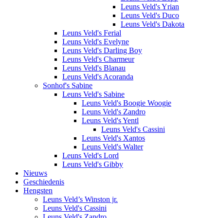
Leuns Veld's Yrian
Leuns Veld's Duco
Leuns Veld's Dakota
Leuns Veld's Ferial
Leuns Veld's Evelyne
Leuns Veld's Darling Boy
Leuns Veld's Charmeur
Leuns Veld's Blanau
Leuns Veld's Acoranda
Sonhof's Sabine
Leuns Veld's Sabine
Leuns Veld's Boogie Woogie
Leuns Veld's Zandro
Leuns Veld's Yentl
Leuns Veld's Cassini
Leuns Veld's Xantos
Leuns Veld's Walter
Leuns Veld's Lord
Leuns Veld's Gibby
Nieuws
Geschiedenis
Hengsten
Leuns Veld’s Winston jr.
Leuns Veld's Cassini
Leuns Veld's Zandro