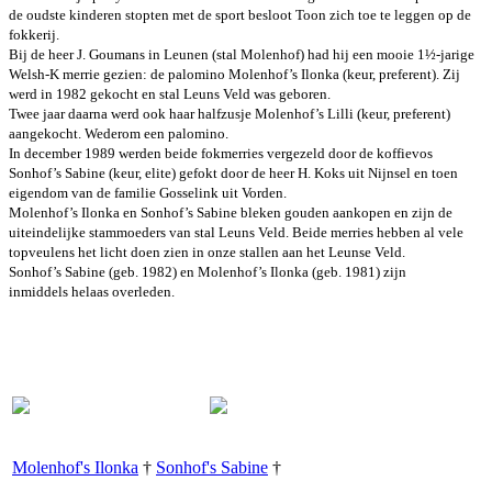
de oudste kinderen stopten met de sport besloot Toon zich toe te leggen op de
fokkerij.
Bij de heer J. Goumans in Leunen (stal Molenhof) had hij een mooie 1½-jarige
Welsh-K merrie gezien: de palomino Molenhof’s Ilonka (keur, preferent). Zij
werd in 1982 gekocht en stal Leuns Veld was geboren.
Twee jaar daarna werd ook haar halfzusje Molenhof’s Lilli (keur, preferent)
aangekocht. Wederom een palomino.
In december 1989 werden beide fokmerries vergezeld door de koffievos
Sonhof’s Sabine (keur, elite) gefokt door de heer H. Koks uit Nijnsel en toen
eigendom van de familie Gosselink uit Vorden.
Molenhof’s Ilonka en Sonhof’s Sabine bleken gouden aankopen en zijn de
uiteindelijke stammoeders van stal Leuns Veld. Beide merries hebben al vele
topveulens het licht doen zien in onze stallen aan het Leunse Veld.
Sonhof’s Sabine (geb. 1982) en Molenhof’s Ilonka (geb. 1981) zijn
inmiddels helaas overleden.
Molenhof's Ilonka
†
Sonhof's Sabine
†